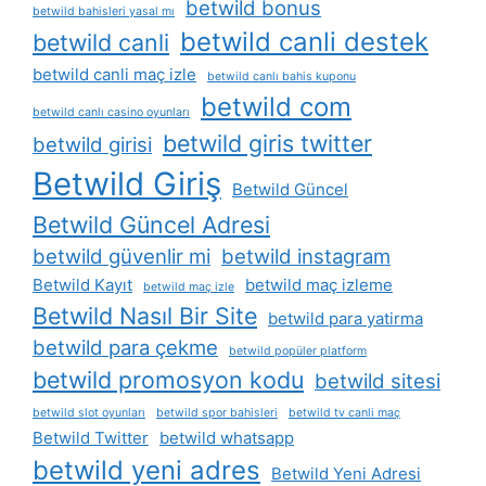
betwild bonus
betwild bahisleri yasal mı
betwild canli destek
betwild canli
betwild canli maç izle
betwild canlı bahis kuponu
betwild com
betwild canlı casino oyunları
betwild giris twitter
betwild girisi
Betwild Giriş
Betwild Güncel
Betwild Güncel Adresi
betwild güvenlir mi
betwild instagram
Betwild Kayıt
betwild maç izleme
betwild maç izle
Betwild Nasıl Bir Site
betwild para yatirma
betwild para çekme
betwild popüler platform
betwild promosyon kodu
betwild sitesi
betwild slot oyunları
betwild spor bahisleri
betwild tv canli maç
Betwild Twitter
betwild whatsapp
betwild yeni adres
Betwild Yeni Adresi