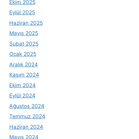
Ekim 2025
Eylül 2025
Haziran 2025
Mayıs 2025
Şubat 2025
Ocak 2025
Aralık 2024
Kasım 2024
Ekim 2024
Eylül 2024
Ağustos 2024
Temmuz 2024
Haziran 2024
Mayıs 2024