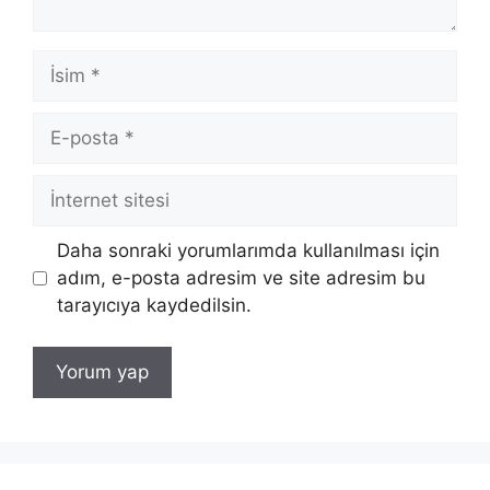
İsim
E-
posta
İnternet
sitesi
Daha sonraki yorumlarımda kullanılması için
adım, e-posta adresim ve site adresim bu
tarayıcıya kaydedilsin.