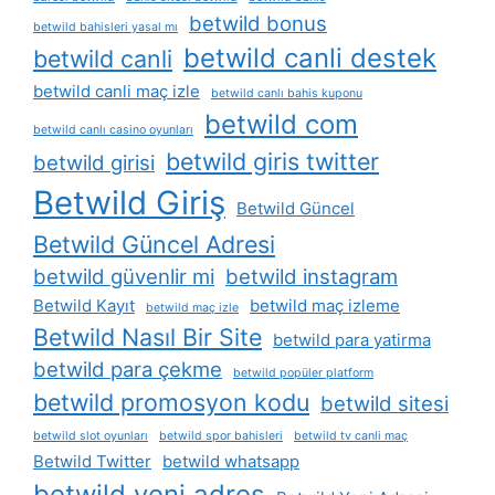
betwild bonus
betwild bahisleri yasal mı
betwild canli destek
betwild canli
betwild canli maç izle
betwild canlı bahis kuponu
betwild com
betwild canlı casino oyunları
betwild giris twitter
betwild girisi
Betwild Giriş
Betwild Güncel
Betwild Güncel Adresi
betwild güvenlir mi
betwild instagram
Betwild Kayıt
betwild maç izleme
betwild maç izle
Betwild Nasıl Bir Site
betwild para yatirma
betwild para çekme
betwild popüler platform
betwild promosyon kodu
betwild sitesi
betwild slot oyunları
betwild spor bahisleri
betwild tv canli maç
Betwild Twitter
betwild whatsapp
betwild yeni adres