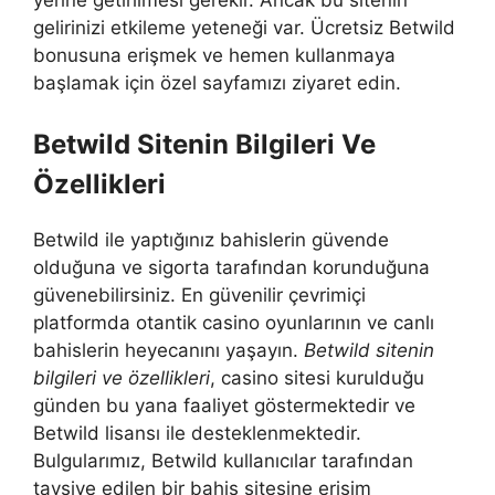
gelirinizi etkileme yeteneği var. Ücretsiz Betwild
bonusuna erişmek ve hemen kullanmaya
başlamak için özel sayfamızı ziyaret edin.
Betwild Sitenin Bilgileri Ve
Özellikleri
Betwild ile yaptığınız bahislerin güvende
olduğuna ve sigorta tarafından korunduğuna
güvenebilirsiniz. En güvenilir çevrimiçi
platformda otantik casino oyunlarının ve canlı
bahislerin heyecanını yaşayın.
Betwild sitenin
bilgileri ve özellikleri
, casino sitesi kurulduğu
günden bu yana faaliyet göstermektedir ve
Betwild lisansı ile desteklenmektedir.
Bulgularımız, Betwild kullanıcılar tarafından
tavsiye edilen bir bahis sitesine erişim