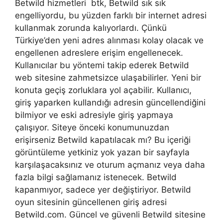
Betwild hizmetleri btk, Betwild sık sık
engelliyordu, bu yüzden farklı bir internet adresi
kullanmak zorunda kalıyorlardı. Çünkü
Türkiye’den yeni adres alınması kolay olacak ve
engellenen adreslere erişim engellenecek.
Kullanıcılar bu yöntemi takip ederek Betwild
web sitesine zahmetsizce ulaşabilirler. Yeni bir
konuta geçiş zorluklara yol açabilir. Kullanıcı,
giriş yaparken kullandığı adresin güncellendiğini
bilmiyor ve eski adresiyle giriş yapmaya
çalışıyor. Siteye önceki konumunuzdan
erişirseniz Betwild kapatılacak mı? Bu içeriği
görüntüleme yetkiniz yok yazan bir sayfayla
karşılaşacaksınız ve oturum açmanız veya daha
fazla bilgi sağlamanız istenecek. Betwild
kapanmıyor, sadece yer değiştiriyor. Betwild
oyun sitesinin güncellenen giriş adresi
Betwild.com. Güncel ve güvenli Betwild sitesine