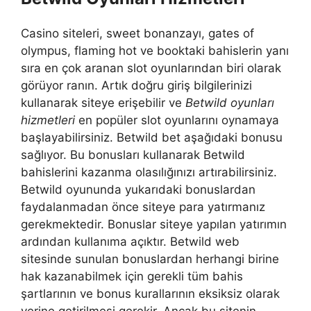
Casino siteleri, sweet bonanzayı, gates of
olympus, flaming hot ve booktaki bahislerin yanı
sıra en çok aranan slot oyunlarından biri olarak
görüyor ranın. Artık doğru giriş bilgilerinizi
kullanarak siteye erişebilir ve
Betwild oyunları
hizmetleri
en popüler slot oyunlarını oynamaya
başlayabilirsiniz. Betwild bet aşağıdaki bonusu
sağlıyor. Bu bonusları kullanarak Betwild
bahislerini kazanma olasılığınızı artırabilirsiniz.
Betwild oyununda yukarıdaki bonuslardan
faydalanmadan önce siteye para yatırmanız
gerekmektedir. Bonuslar siteye yapılan yatırımın
ardından kullanıma açıktır. Betwild web
sitesinde sunulan bonuslardan herhangi birine
hak kazanabilmek için gerekli tüm bahis
şartlarının ve bonus kurallarının eksiksiz olarak
yerine getirilmesi gerekir. Ancak bu sitenin