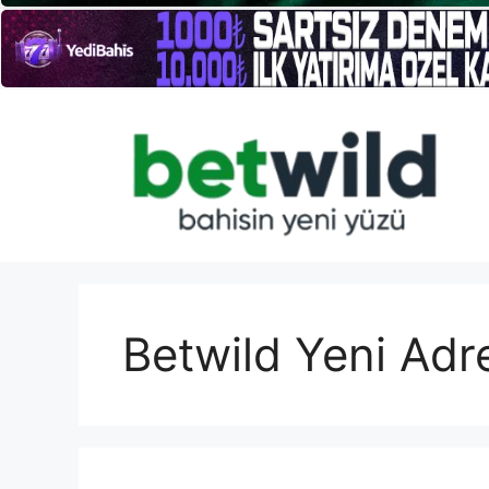
İçeriğe
atla
Betwild Yeni Adr