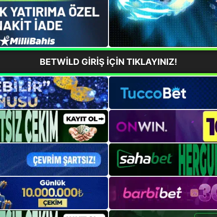
BETWİLD GİRİŞ İÇİN TIKLAYINIZ!