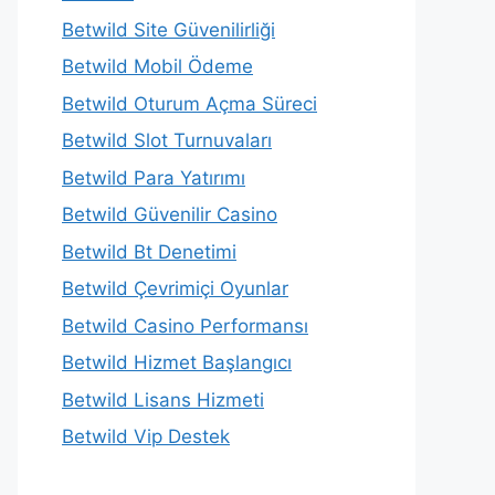
Betwild Site Güvenilirliği
Betwild Mobil Ödeme
Betwild Oturum Açma Süreci
Betwild Slot Turnuvaları
Betwild Para Yatırımı
Betwild Güvenilir Casino
Betwild Bt Denetimi
Betwild Çevrimiçi Oyunlar
Betwild Casino Performansı
Betwild Hizmet Başlangıcı
Betwild Lisans Hizmeti
Betwild Vip Destek