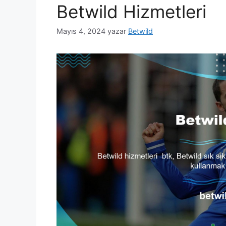
Betwild Hizmetleri
Mayıs 4, 2024
yazar
Betwild