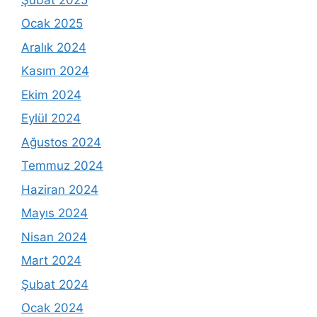
Ocak 2025
Aralık 2024
Kasım 2024
Ekim 2024
Eylül 2024
Ağustos 2024
Temmuz 2024
Haziran 2024
Mayıs 2024
Nisan 2024
Mart 2024
Şubat 2024
Ocak 2024