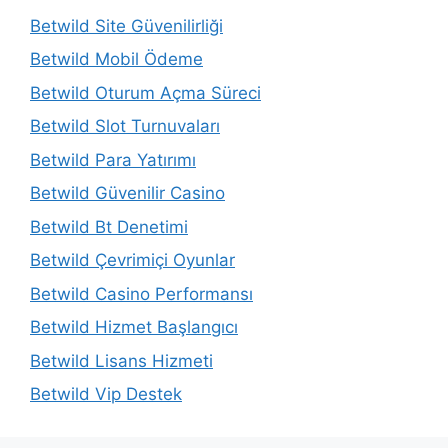
Betwild Site Güvenilirliği
Betwild Mobil Ödeme
Betwild Oturum Açma Süreci
Betwild Slot Turnuvaları
Betwild Para Yatırımı
Betwild Güvenilir Casino
Betwild Bt Denetimi
Betwild Çevrimiçi Oyunlar
Betwild Casino Performansı
Betwild Hizmet Başlangıcı
Betwild Lisans Hizmeti
Betwild Vip Destek