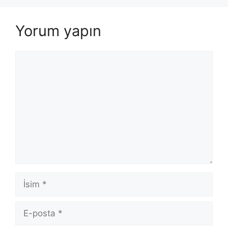
Yorum yapın
Yorum
İsim
E-
posta