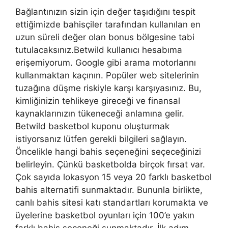
Bağlantınızın sizin için değer taşıdığını tespit
ettiğimizde bahisçiler tarafından kullanılan en
uzun süreli değer olan bonus bölgesine tabi
tutulacaksınız.Betwild kullanıcı hesabıma
erişemiyorum. Google gibi arama motorlarını
kullanmaktan kaçının. Popüler web sitelerinin
tuzağına düşme riskiyle karşı karşıyasınız. Bu,
kimliğinizin tehlikeye gireceği ve finansal
kaynaklarınızın tükeneceği anlamına gelir.
Betwild basketbol kuponu oluşturmak
istiyorsanız lütfen gerekli bilgileri sağlayın.
Öncelikle hangi bahis seçeneğini seçeceğinizi
belirleyin. Çünkü basketbolda birçok fırsat var.
Çok sayıda lokasyon 15 veya 20 farklı basketbol
bahis alternatifi sunmaktadır. Bununla birlikte,
canlı bahis sitesi katı standartları korumakta ve
üyelerine basketbol oyunları için 100’e yakın