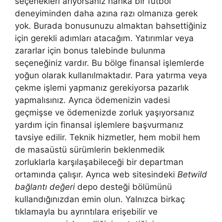
seçenekleri arıyorsanız harika bir futbol
deneyiminden daha azına razı olmanıza gerek
yok. Burada bonusunuzu almaktan bahsettiğiniz
için gerekli adımları atacağım. Yatırımlar veya
zararlar için bonus talebinde bulunma
seçeneğiniz vardır. Bu bölge finansal işlemlerde
yoğun olarak kullanılmaktadır. Para yatırma veya
çekme işlemi yapmanız gerekiyorsa pazarlık
yapmalısınız. Ayrıca ödemenizin vadesi
geçmişse ve ödemenizde zorluk yaşıyorsanız
yardım için finansal işlemlere başvurmanız
tavsiye edilir. Teknik hizmetler, hem mobil hem
de masaüstü sürümlerin beklenmedik
zorluklarla karşılaşabileceği bir departman
ortamında çalışır. Ayrıca web sitesindeki
Betwild
bağlantı değeri
depo desteği bölümünü
kullandığınızdan emin olun. Yalnızca birkaç
tıklamayla bu ayrıntılara erişebilir ve