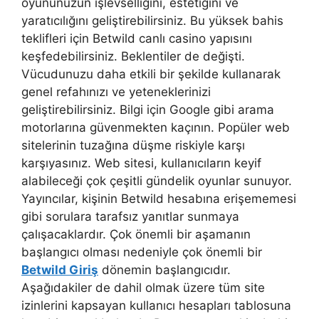
oyununuzun işlevselliğini, estetiğini ve
yaratıcılığını geliştirebilirsiniz. Bu yüksek bahis
teklifleri için Betwild canlı casino yapısını
keşfedebilirsiniz. Beklentiler de değişti.
Vücudunuzu daha etkili bir şekilde kullanarak
genel refahınızı ve yeteneklerinizi
geliştirebilirsiniz. Bilgi için Google gibi arama
motorlarına güvenmekten kaçının. Popüler web
sitelerinin tuzağına düşme riskiyle karşı
karşıyasınız. Web sitesi, kullanıcıların keyif
alabileceği çok çeşitli gündelik oyunlar sunuyor.
Yayıncılar, kişinin Betwild hesabına erişememesi
gibi sorulara tarafsız yanıtlar sunmaya
çalışacaklardır. Çok önemli bir aşamanın
başlangıcı olması nedeniyle çok önemli bir
Betwild Giriş
dönemin başlangıcıdır.
Aşağıdakiler de dahil olmak üzere tüm site
izinlerini kapsayan kullanıcı hesapları tablosuna