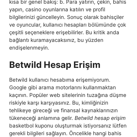
kısa bir genel bakış: b. Para yatırın, çekin, bahis
yapın, casino oyunlarına katılın ve profil
bilgilerinizi güncelleyin. Sonuç olarak bahisçiler
ve oyuncular, kullanıcı hesapları bölümünde çok
çeşitli seçeneklere erişebilirler. Bu kritik anda
bağlantı kuramayacaksınız, bu yüzden
endişelenmeyin.
Betwild Hesap Erişim
Betwild kullanıcı hesabıma erişemiyorum.
Google gibi arama motorlarını kullanmaktan
kaçının. Popüler web sitelerinin tuzağına düşme
riskiyle karşı karşıyasınız. Bu, kimliğinizin
tehlikeye gireceği ve finansal kaynaklarınızın
tükeneceği anlamına gelir.
Betwild hesap erişim
basketbol kuponu oluşturmak istiyorsanız lütfen
gerekli bilgileri sağlayın. Öncelikle hangi bahis