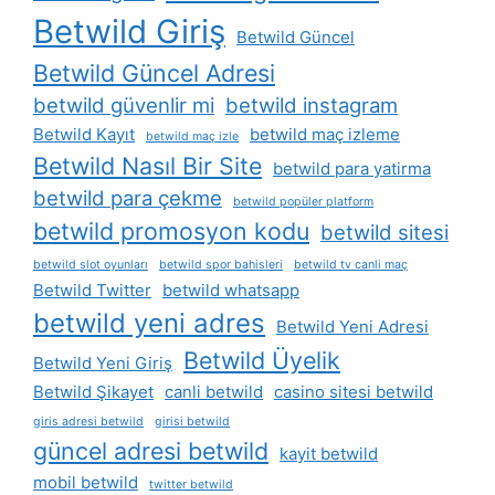
Betwild Giriş
Betwild Güncel
Betwild Güncel Adresi
betwild güvenlir mi
betwild instagram
Betwild Kayıt
betwild maç izleme
betwild maç izle
Betwild Nasıl Bir Site
betwild para yatirma
betwild para çekme
betwild popüler platform
betwild promosyon kodu
betwild sitesi
betwild slot oyunları
betwild spor bahisleri
betwild tv canli maç
Betwild Twitter
betwild whatsapp
betwild yeni adres
Betwild Yeni Adresi
Betwild Üyelik
Betwild Yeni Giriş
Betwild Şikayet
canli betwild
casino sitesi betwild
giris adresi betwild
girisi betwild
güncel adresi betwild
kayit betwild
mobil betwild
twitter betwild