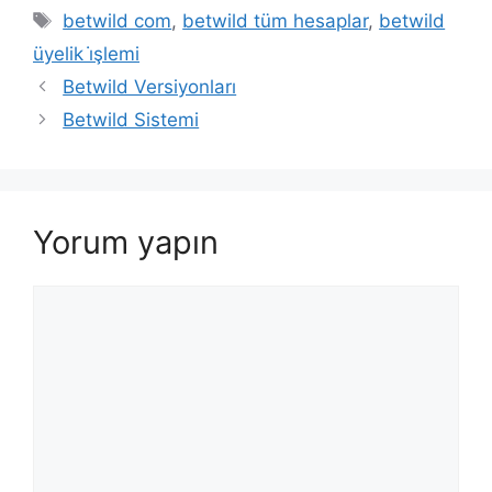
Etiketler
betwild com
,
betwild tüm hesaplar
,
betwild
üyelik i̇şlemi
Betwild Versiyonları
Betwild Sistemi
Yorum yapın
Yorum