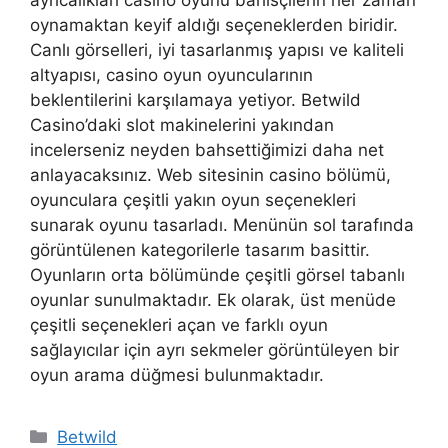
ayrıcalıkları casino oyunu bahisçilerin her zaman
oynamaktan keyif aldığı seçeneklerden biridir.
Canlı görselleri, iyi tasarlanmış yapısı ve kaliteli
altyapısı, casino oyun oyuncularının
beklentilerini karşılamaya yetiyor. Betwild
Casino’daki slot makinelerini yakından
incelerseniz neyden bahsettiğimizi daha net
anlayacaksınız. Web sitesinin casino bölümü,
oyunculara çeşitli yakın oyun seçenekleri
sunarak oyunu tasarladı. Menünün sol tarafında
görüntülenen kategorilerle tasarım basittir.
Oyunların orta bölümünde çeşitli görsel tabanlı
oyunlar sunulmaktadır. Ek olarak, üst menüde
çeşitli seçenekleri açan ve farklı oyun
sağlayıcılar için ayrı sekmeler görüntüleyen bir
oyun arama düğmesi bulunmaktadır.
Kategoriler
Betwild