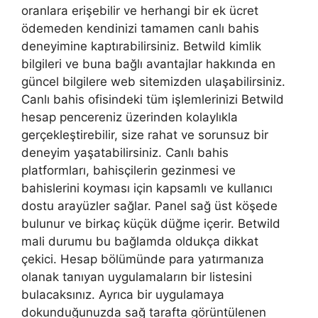
oranlara erişebilir ve herhangi bir ek ücret
ödemeden kendinizi tamamen canlı bahis
deneyimine kaptırabilirsiniz. Betwild kimlik
bilgileri ve buna bağlı avantajlar hakkında en
güncel bilgilere web sitemizden ulaşabilirsiniz.
Canlı bahis ofisindeki tüm işlemlerinizi Betwild
hesap pencereniz üzerinden kolaylıkla
gerçekleştirebilir, size rahat ve sorunsuz bir
deneyim yaşatabilirsiniz. Canlı bahis
platformları, bahisçilerin gezinmesi ve
bahislerini koyması için kapsamlı ve kullanıcı
dostu arayüzler sağlar. Panel sağ üst köşede
bulunur ve birkaç küçük düğme içerir. Betwild
mali durumu bu bağlamda oldukça dikkat
çekici. Hesap bölümünde para yatırmanıza
olanak tanıyan uygulamaların bir listesini
bulacaksınız. Ayrıca bir uygulamaya
dokunduğunuzda sağ tarafta görüntülenen