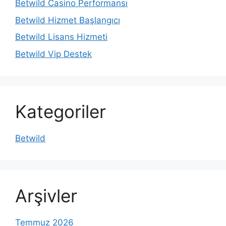
Betwild Casino Performansı
Betwild Hizmet Başlangıcı
Betwild Lisans Hizmeti
Betwild Vip Destek
Kategoriler
Betwild
Arşivler
Temmuz 2026