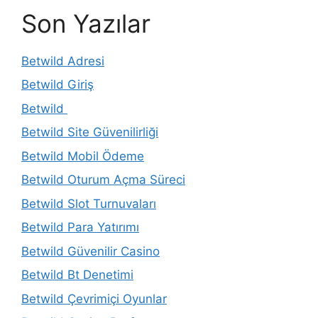
Son Yazılar
Betwild Adresi
Betwild Giriş
Betwild
Betwild Site Güvenilirliği
Betwild Mobil Ödeme
Betwild Oturum Açma Süreci
Betwild Slot Turnuvaları
Betwild Para Yatırımı
Betwild Güvenilir Casino
Betwild Bt Denetimi
Betwild Çevrimiçi Oyunlar