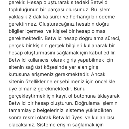
gerekir. Hesap oluşturarak sitedeki Betwild
topluluğunun bir parçası olursunuz. Bu işlem
yaklaşık 2 dakika sürer ve herhangi bir ödeme
gerektirmez. Oluşturacağınız hesabın doğru
bilgiler içermesi ve kişisel bir hesap olması
gerekmektedir. Betwild hesap doğrulama süreci,
gerçek bir kişinin gerçek bilgileri kullanarak bir
hesap oluşturmasını sağlamak için kabul edilir.
Betwild kullanıcısı olarak giriş yapabilmek için
sitenin sağ üst köşesinde yer alan giriş
kutusuna erişmeniz gerekmektedir. Ancak
sitenin özelliklerine erişebilmeniz için öncelikle
üye olmanız gerekmektedir. Bunu
gerçekleştirmek için kayıt ol butonuna tıklayarak
Betwild bir hesap oluşturun. Doğrulama işlemini
tamamlayıp belgelerinizi sisteme yükledikten
sonra resmi olarak Betwild üyesi ve kullanıcısı
olacaksınız. Sisteme erişim sağlamak için