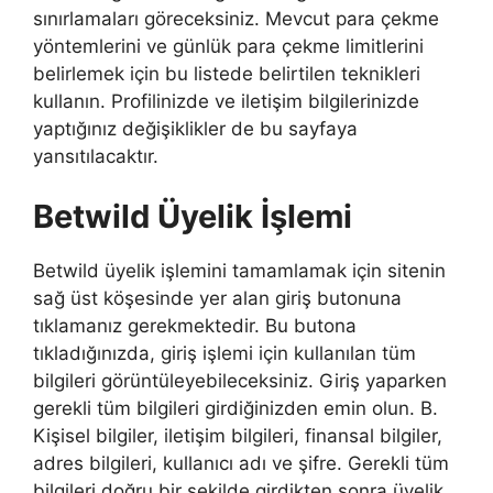
sınırlamaları göreceksiniz. Mevcut para çekme
yöntemlerini ve günlük para çekme limitlerini
belirlemek için bu listede belirtilen teknikleri
kullanın. Profilinizde ve iletişim bilgilerinizde
yaptığınız değişiklikler de bu sayfaya
yansıtılacaktır.
Betwild Üyelik İşlemi
Betwild üyelik işlemini tamamlamak için sitenin
sağ üst köşesinde yer alan giriş butonuna
tıklamanız gerekmektedir. Bu butona
tıkladığınızda, giriş işlemi için kullanılan tüm
bilgileri görüntüleyebileceksiniz. Giriş yaparken
gerekli tüm bilgileri girdiğinizden emin olun. B.
Kişisel bilgiler, iletişim bilgileri, finansal bilgiler,
adres bilgileri, kullanıcı adı ve şifre. Gerekli tüm
bilgileri doğru bir şekilde girdikten sonra üyelik