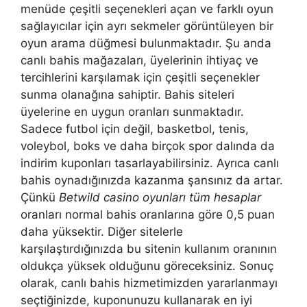
menüde çeşitli seçenekleri açan ve farklı oyun
sağlayıcılar için ayrı sekmeler görüntüleyen bir
oyun arama düğmesi bulunmaktadır. Şu anda
canlı bahis mağazaları, üyelerinin ihtiyaç ve
tercihlerini karşılamak için çeşitli seçenekler
sunma olanağına sahiptir. Bahis siteleri
üyelerine en uygun oranları sunmaktadır.
Sadece futbol için değil, basketbol, ​​tenis,
voleybol, boks ve daha birçok spor dalında da
indirim kuponları tasarlayabilirsiniz. Ayrıca canlı
bahis oynadığınızda kazanma şansınız da artar.
Çünkü
Betwild casino oyunları tüm hesaplar
oranları normal bahis oranlarına göre 0,5 puan
daha yüksektir. Diğer sitelerle
karşılaştırdığınızda bu sitenin kullanım oranının
oldukça yüksek olduğunu göreceksiniz. Sonuç
olarak, canlı bahis hizmetimizden yararlanmayı
seçtiğinizde, kuponunuzu kullanarak en iyi