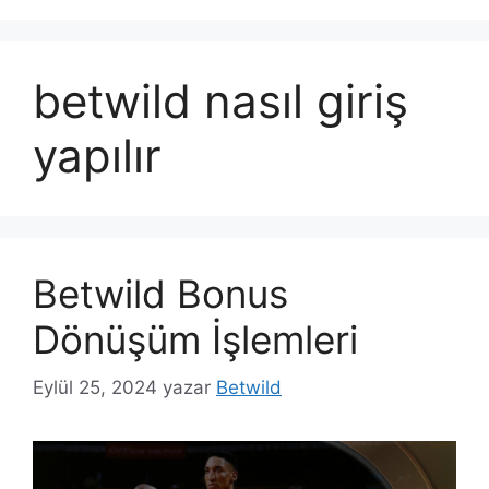
betwild nasıl giriş
yapılır
Betwild Bonus
Dönüşüm İşlemleri
Eylül 25, 2024
yazar
Betwild