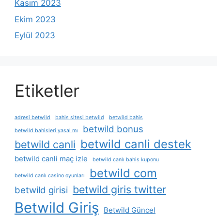
Kasım 2023
Ekim 2023
Eylül 2023
Etiketler
adresi betwild
bahis sitesi betwild
betwild bahis
betwild bonus
betwild bahisleri yasal mı
betwild canli destek
betwild canli
betwild canli maç izle
betwild canlı bahis kuponu
betwild com
betwild canlı casino oyunları
betwild giris twitter
betwild girisi
Betwild Giriş
Betwild Güncel