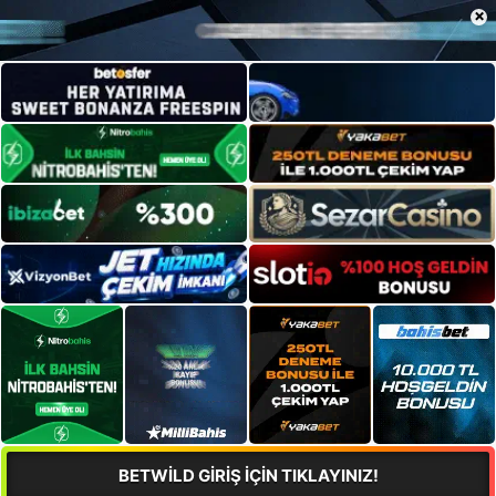
×
BETWİLD GİRİŞ İÇİN TIKLAYINIZ!