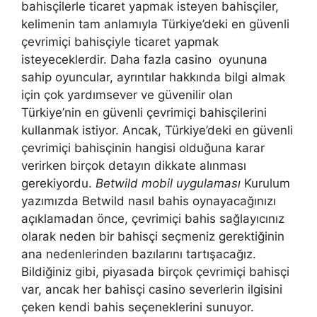
bahisçilerle ticaret yapmak isteyen bahisçiler,
kelimenin tam anlamıyla Türkiye’deki en güvenli
çevrimiçi bahisçiyle ticaret yapmak
isteyeceklerdir. Daha fazla casino
oyununa
sahip oyuncular, ayrıntılar hakkında bilgi almak
için çok yardımsever ve güvenilir olan
Türkiye’nin en güvenli çevrimiçi bahisçilerini
kullanmak istiyor. Ancak, Türkiye’deki en güvenli
çevrimiçi bahisçinin hangisi olduğuna karar
verirken birçok detayın dikkate alınması
gerekiyordu.
Betwild mobil uygulaması
Kurulum
yazımızda Betwild nasıl bahis oynayacağınızı
açıklamadan önce, çevrimiçi bahis sağlayıcınız
olarak neden bir bahisçi seçmeniz gerektiğinin
ana nedenlerinden bazılarını tartışacağız.
Bildiğiniz gibi, piyasada birçok çevrimiçi bahisçi
var, ancak her bahisçi casino severlerin ilgisini
çeken kendi bahis seçeneklerini sunuyor.