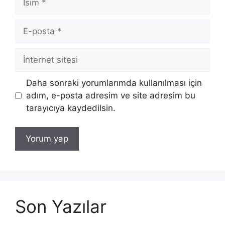
E-
posta
İnternet
sitesi
Daha sonraki yorumlarımda kullanılması için
adım, e-posta adresim ve site adresim bu
tarayıcıya kaydedilsin.
Son Yazılar