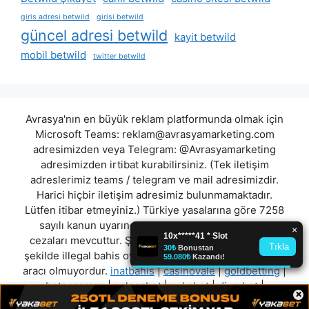
giris adresi betwild
girisi betwild
güncel adresi betwild
kayit betwild
mobil betwild
twitter betwild
Avrasya'nın en büyük reklam platformunda olmak için
Microsoft Teams:
reklam@avrasyamarketing.com
adresimizden veya Telegram: @Avrasyamarketing
adresimizden irtibat kurabilirsiniz. (Tek iletişim
adreslerimiz teams / telegram ve mail adresimizdir.
Harici hiçbir iletişim adresimiz bulunmamaktadır.
Lütfen itibar etmeyiniz.) Türkiye yasalarına göre 7258
sayılı kanun uyarınca yasa dışı bahis oynamanın
cezaları mevcuttur. Şu an bulunduğunuz site hiç bir
şekilde illegal bahis oyunları oynatmıyor ve oynamaya
aracı olmuyordur.
inatbahis
|
casinovale
|
goldbetting
|
betscosmos
|
palacebet
|
sekabet
|
diyarbet
|
×
volvoxbet