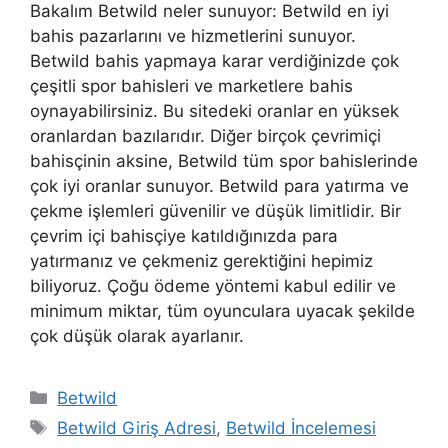
Bakalım Betwild neler sunuyor: Betwild en iyi
bahis pazarlarını ve hizmetlerini sunuyor.
Betwild bahis yapmaya karar verdiğinizde çok
çeşitli spor bahisleri ve marketlere bahis
oynayabilirsiniz. Bu sitedeki oranlar en yüksek
oranlardan bazılarıdır. Diğer birçok çevrimiçi
bahisçinin aksine, Betwild tüm spor bahislerinde
çok iyi oranlar sunuyor. Betwild para yatırma ve
çekme işlemleri güvenilir ve düşük limitlidir. Bir
çevrim içi bahisçiye katıldığınızda para
yatırmanız ve çekmeniz gerektiğini hepimiz
biliyoruz. Çoğu ödeme yöntemi kabul edilir ve
minimum miktar, tüm oyunculara uyacak şekilde
çok düşük olarak ayarlanır.
Kategoriler
Betwild
Etiketler
Betwild Giriş Adresi
,
Betwild İncelemesi