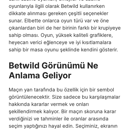
oyunlarıyla ilgili olarak Betwild kullanırken
dikkate alınması gereken çeşitli seçenekler
sunar. Elbette onlarca oyun türü var ve öne
çıkanlardan biri de her birinin farklı bir krupiyeye
sahip olması. Oyun, yüksek kaliteli grafiklere,
heyecan verici eğlenceye ve iyi kısıtlamalara
sahip bir masa oyunu şeklinde kendini gösterir.
Betwild Görünümü Ne
Anlama Geliyor
Maçın yan tarafında bu özellik için bir sembol
görüntülenecektir. Size sadece bu karşılaşmalar
hakkında kararlar vermek ve onları
şekillendirmek kalıyor. Bir maçın skoruna karar
verdiğinizi ve tahminler ile oranlar arasında
seçim yaptığınızı hayal edin. Seçiminiz, ekranın