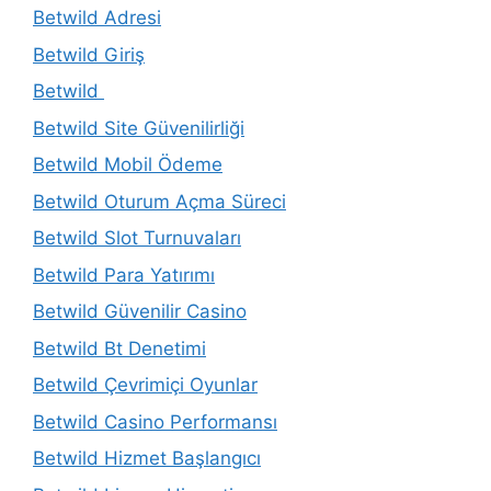
Betwild Adresi
Betwild Giriş
Betwild
Betwild Site Güvenilirliği
Betwild Mobil Ödeme
Betwild Oturum Açma Süreci
Betwild Slot Turnuvaları
Betwild Para Yatırımı
Betwild Güvenilir Casino
Betwild Bt Denetimi
Betwild Çevrimiçi Oyunlar
Betwild Casino Performansı
Betwild Hizmet Başlangıcı