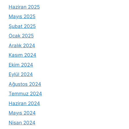
Haziran 2025
Mayıs 2025
Şubat 2025
Ocak 2025
Aralık 2024
Kasım 2024
Ekim 2024
Eylül 2024
Ağustos 2024
Temmuz 2024
Haziran 2024
Mayıs 2024
Nisan 2024