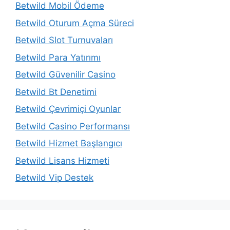
Betwild Mobil Ödeme
Betwild Oturum Açma Süreci
Betwild Slot Turnuvaları
Betwild Para Yatırımı
Betwild Güvenilir Casino
Betwild Bt Denetimi
Betwild Çevrimiçi Oyunlar
Betwild Casino Performansı
Betwild Hizmet Başlangıcı
Betwild Lisans Hizmeti
Betwild Vip Destek