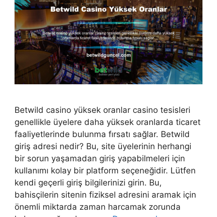
Betwild casino yüksek oranlar casino tesisleri
genellikle üyelere daha yüksek oranlarda ticaret
faaliyetlerinde bulunma fırsatı sağlar. Betwild
giriş adresi nedir? Bu, site üyelerinin herhangi
bir sorun yaşamadan giriş yapabilmeleri için
kullanımı kolay bir platform seçeneğidir. Lütfen
kendi geçerli giriş bilgilerinizi girin. Bu,
bahisçilerin sitenin fiziksel adresini aramak için
önemli miktarda zaman harcamak zorunda