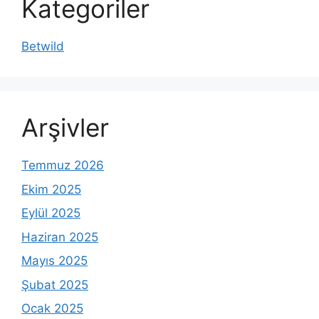
Kategoriler
Betwild
Arşivler
Temmuz 2026
Ekim 2025
Eylül 2025
Haziran 2025
Mayıs 2025
Şubat 2025
Ocak 2025