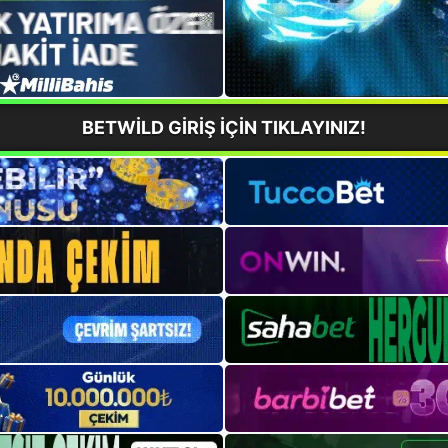
BETWİLD GİRİŞ İÇİN TIKLAYINIZ!