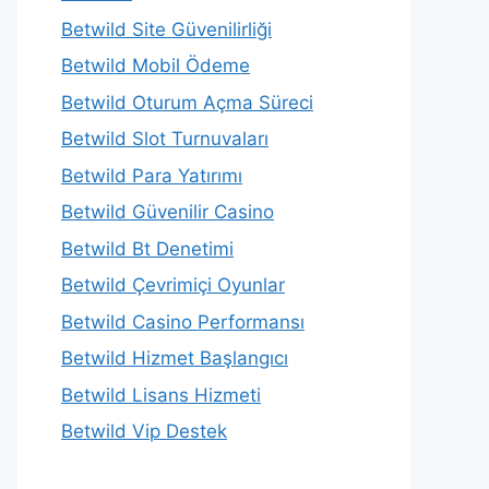
Betwild Site Güvenilirliği
Betwild Mobil Ödeme
Betwild Oturum Açma Süreci
Betwild Slot Turnuvaları
Betwild Para Yatırımı
Betwild Güvenilir Casino
Betwild Bt Denetimi
Betwild Çevrimiçi Oyunlar
Betwild Casino Performansı
Betwild Hizmet Başlangıcı
Betwild Lisans Hizmeti
Betwild Vip Destek