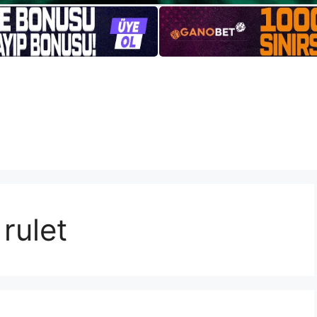
 rulet