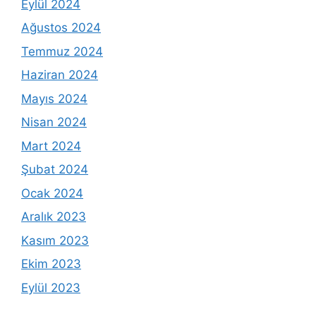
Eylül 2024
Ağustos 2024
Temmuz 2024
Haziran 2024
Mayıs 2024
Nisan 2024
Mart 2024
Şubat 2024
Ocak 2024
Aralık 2023
Kasım 2023
Ekim 2023
Eylül 2023