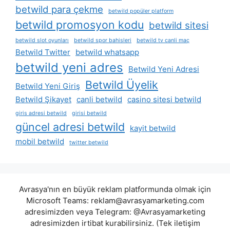
betwild para çekme
betwild popüler platform
betwild promosyon kodu
betwild sitesi
betwild slot oyunları
betwild spor bahisleri
betwild tv canli maç
Betwild Twitter
betwild whatsapp
betwild yeni adres
Betwild Yeni Adresi
Betwild Üyelik
Betwild Yeni Giriş
Betwild Şikayet
canli betwild
casino sitesi betwild
giris adresi betwild
girisi betwild
güncel adresi betwild
kayit betwild
mobil betwild
twitter betwild
Avrasya'nın en büyük reklam platformunda olmak için
Microsoft Teams:
reklam@avrasyamarketing.com
adresimizden veya Telegram: @Avrasyamarketing
adresimizden irtibat kurabilirsiniz. (Tek iletişim