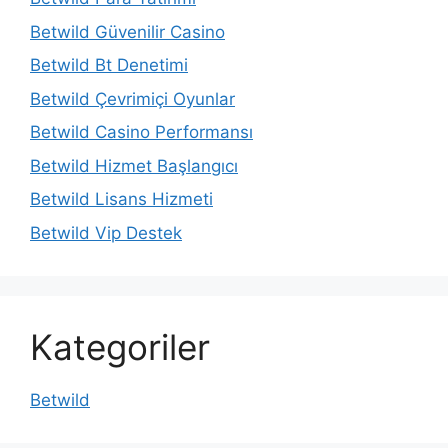
Betwild Güvenilir Casino
Betwild Bt Denetimi
Betwild Çevrimiçi Oyunlar
Betwild Casino Performansı
Betwild Hizmet Başlangıcı
Betwild Lisans Hizmeti
Betwild Vip Destek
Kategoriler
Betwild