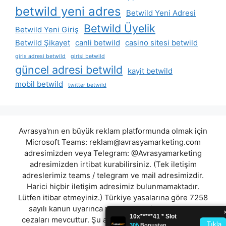
betwild yeni adres
Betwild Yeni Adresi
Betwild Üyelik
Betwild Yeni Giriş
Betwild Şikayet
canli betwild
casino sitesi betwild
giris adresi betwild
girisi betwild
güncel adresi betwild
kayit betwild
mobil betwild
twitter betwild
Avrasya'nın en büyük reklam platformunda olmak için
Microsoft Teams:
reklam@avrasyamarketing.com
adresimizden veya Telegram: @Avrasyamarketing
adresimizden irtibat kurabilirsiniz. (Tek iletişim
adreslerimiz teams / telegram ve mail adresimizdir.
Harici hiçbir iletişim adresimiz bulunmamaktadır.
Lütfen itibar etmeyiniz.) Türkiye yasalarına göre 7258
sayılı kanun uyarınca yasa dışı bahis oynamanın
cezaları mevcuttur. Şu an bulunduğunuz site hiç bir