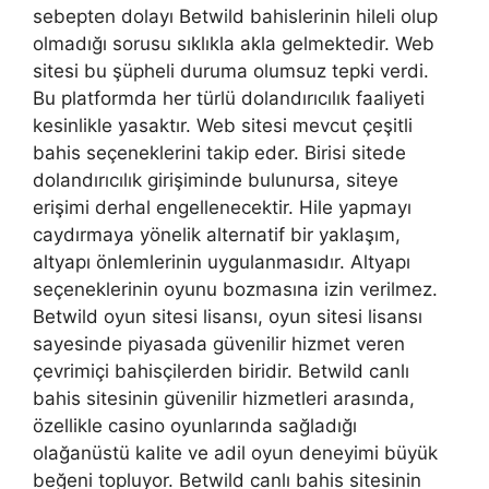
sebepten dolayı Betwild bahislerinin hileli olup
olmadığı sorusu sıklıkla akla gelmektedir. Web
sitesi bu şüpheli duruma olumsuz tepki verdi.
Bu platformda her türlü dolandırıcılık faaliyeti
kesinlikle yasaktır. Web sitesi mevcut çeşitli
bahis seçeneklerini takip eder. Birisi sitede
dolandırıcılık girişiminde bulunursa, siteye
erişimi derhal engellenecektir. Hile yapmayı
caydırmaya yönelik alternatif bir yaklaşım,
altyapı önlemlerinin uygulanmasıdır. Altyapı
seçeneklerinin oyunu bozmasına izin verilmez.
Betwild oyun sitesi lisansı, oyun sitesi lisansı
sayesinde piyasada güvenilir hizmet veren
çevrimiçi bahisçilerden biridir. Betwild canlı
bahis sitesinin güvenilir hizmetleri arasında,
özellikle casino oyunlarında sağladığı
olağanüstü kalite ve adil oyun deneyimi büyük
beğeni topluyor. Betwild canlı bahis sitesinin