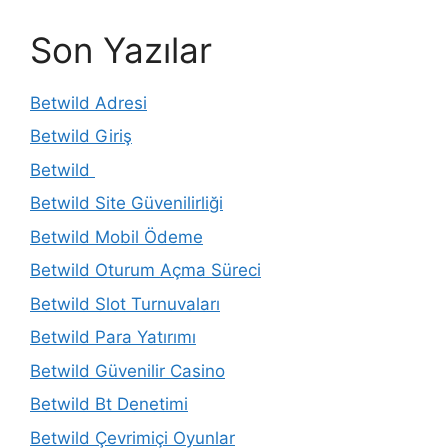
Son Yazılar
Betwild Adresi
Betwild Giriş
Betwild
Betwild Site Güvenilirliği
Betwild Mobil Ödeme
Betwild Oturum Açma Süreci
Betwild Slot Turnuvaları
Betwild Para Yatırımı
Betwild Güvenilir Casino
Betwild Bt Denetimi
Betwild Çevrimiçi Oyunlar