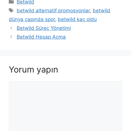
Kategoriler
Betwild
Etiketler
betwild alternatif promosyonlar
,
betwild
dünya çapında spor
,
betwild kaç oldu
Betwild Süreç Yönetimi
Betwild Hesap Açma
Yorum yapın
Yorum