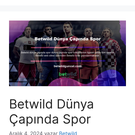
Betwild Dünya
Çapında Spor
Aralık 4, 2024
yazar
Betwild