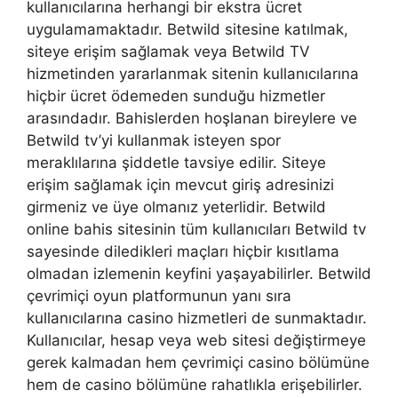
kullanıcılarına herhangi bir ekstra ücret
uygulamamaktadır. Betwild sitesine katılmak,
siteye erişim sağlamak veya Betwild TV
hizmetinden yararlanmak sitenin kullanıcılarına
hiçbir ücret ödemeden sunduğu hizmetler
arasındadır. Bahislerden hoşlanan bireylere ve
Betwild tv’yi kullanmak isteyen spor
meraklılarına şiddetle tavsiye edilir. Siteye
erişim sağlamak için mevcut giriş adresinizi
girmeniz ve üye olmanız yeterlidir. Betwild
online bahis sitesinin tüm kullanıcıları Betwild tv
sayesinde diledikleri maçları hiçbir kısıtlama
olmadan izlemenin keyfini yaşayabilirler. Betwild
çevrimiçi oyun platformunun yanı sıra
kullanıcılarına casino hizmetleri de sunmaktadır.
Kullanıcılar, hesap veya web sitesi değiştirmeye
gerek kalmadan hem çevrimiçi casino bölümüne
hem de casino bölümüne rahatlıkla erişebilirler.