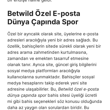
Betwild Özel E-posta
Dünya Çapında Spor
Özel bir ayrıcalık olarak site, üyelerine e-posta
adresleri aracılığıyla yeni bir adres sağladı. Bu
özellik, bahisçilerin sitede sürekli olarak yeni bir
adres arama zahmetinden kurtulmasına,
zamandan ve emekten tasarruf etmesine
olanak tanır. Ayrıca site, güncel giriş bilgilerini
sosyal medya platformları aracılığıyla
kullanıcılarına sunmaktadır. Bahisçiler sosyal
medya hesaplarını takip ederek yeni site
adresine ulaşabilirler. Bu,
Betwild özel e-posta
dünya çapında spor
bahis sitesi üyeliği ücretli
mi gibi bahis seçenekleri söz konusu olduğunda
daha az yaygın olan sorulardan biridir. Bu