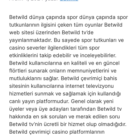
Betwild dünya çapında spor dünya çapında spor
tutkunlarının ilgisini çeken tüm oyunlar Betwild
web sitesi üzerinden Betwild tv’de
yayınlanmaktadır. Bu sayede spor tutkunları ve
casino severler ilgilendikleri tüm spor
etkinliklerini takip edebilir ve inceleyebilirler.
Betwild kullanıcılarına en kaliteli ve en güncel
flörtleri sunarak onların memnuniyetlerini ve
mutluluklarını sağlar. Betwild çevrimiçi bahis
sitesinin kullanıcılarına internet televizyonu
hizmetleri sunmak ve sağlamak için kullandığı
canlı yayın platformudur. Genel olarak yeni
üyeler veya üye adayları tarafından Betwild tv
hakkında en sık sorulan ve merak edilen soru
Betwild tv’nin ücretli bir hizmet olup olmadığıdır.
Betwild çevrimiçi casino platformlarının