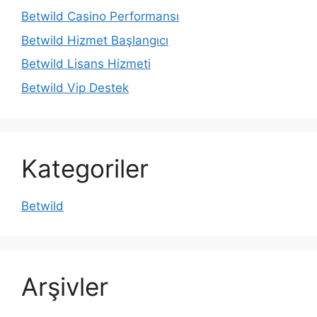
Betwild Casino Performansı
Betwild Hizmet Başlangıcı
Betwild Lisans Hizmeti
Betwild Vip Destek
Kategoriler
Betwild
Arşivler