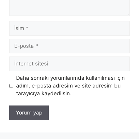
İsim
E-
posta
İnternet
sitesi
Daha sonraki yorumlarımda kullanılması için
adım, e-posta adresim ve site adresim bu
tarayıcıya kaydedilsin.