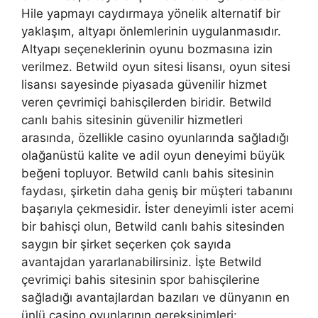
Hile yapmayı caydırmaya yönelik alternatif bir
yaklaşım, altyapı önlemlerinin uygulanmasıdır.
Altyapı seçeneklerinin oyunu bozmasına izin
verilmez. Betwild oyun sitesi lisansı, oyun sitesi
lisansı sayesinde piyasada güvenilir hizmet
veren çevrimiçi bahisçilerden biridir. Betwild
canlı bahis sitesinin güvenilir hizmetleri
arasında, özellikle casino oyunlarında sağladığı
olağanüstü kalite ve adil oyun deneyimi büyük
beğeni topluyor. Betwild canlı bahis sitesinin
faydası, şirketin daha geniş bir müşteri tabanını
başarıyla çekmesidir. İster deneyimli ister acemi
bir bahisçi olun, Betwild canlı bahis sitesinden
saygın bir şirket seçerken çok sayıda
avantajdan yararlanabilirsiniz. İşte Betwild
çevrimiçi bahis sitesinin spor bahisçilerine
sağladığı avantajlardan bazıları ve dünyanın en
ünlü casino oyunlarının gereksinimleri: