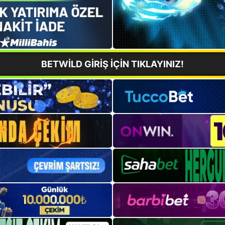
BETWİLD GİRİŞ İÇİN TIKLAYINIZ!