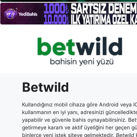
İçeriğe
atla
Betwild
Kullandığınız mobil cihaza göre Android veya I
kullanmanın en iyi yanı, adresinizi güncelledikt
yapabilir ve güvenle bahis oynayabilirsiniz. Bet
getirmeye kararlı ve aktif üyeliğini her geçen g
binlerce yeni istek siteye gelmektedir.
Betwild
k