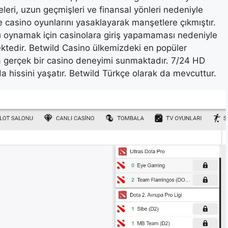
leri, uzun geçmişleri ve finansal yönleri nedeniyle
 casino oyunlarını yasaklayarak manşetlere çıkmıştır.
ı oynamak için casinolara giriş yapamaması nedeniyle
ektedir. Betwild Casino ülkemizdeki en popüler
rına gerçek bir casino deneyimi sunmaktadır. 7/24 HD
da hissini yaşatır. Betwild Türkçe olarak da mevcuttur.