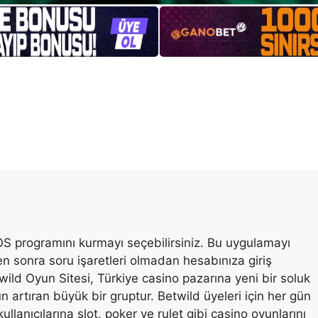
OS programını kurmayı seçebilirsiniz. Bu uygulamayı
en sonra soru işaretleri olmadan hesabınıza giriş
wild Oyun Sitesi, Türkiye casino pazarına yeni bir soluk
ün artıran büyük bir gruptur. Betwild üyeleri için her gün
ullanıcılarına slot, poker ve rulet gibi casino oyunlarını