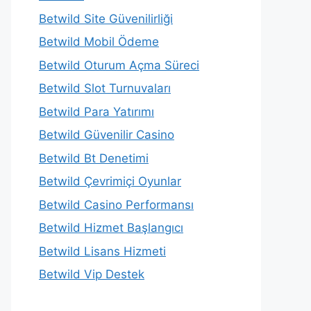
Betwild Site Güvenilirliği
Betwild Mobil Ödeme
Betwild Oturum Açma Süreci
Betwild Slot Turnuvaları
Betwild Para Yatırımı
Betwild Güvenilir Casino
Betwild Bt Denetimi
Betwild Çevrimiçi Oyunlar
Betwild Casino Performansı
Betwild Hizmet Başlangıcı
Betwild Lisans Hizmeti
Betwild Vip Destek