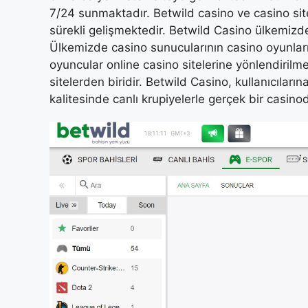
7/24 sunmaktadır. Betwild casino ve casino site
sürekli gelişmektedir. Betwild Casino ülkemizde
Ülkemizde casino sunucularının casino oyunlar
oyuncular online casino sitelerine yönlendirilm
sitelerden biridir. Betwild Casino, kullanıcıla
kalitesinde canlı krupiyelerle gerçek bir casino